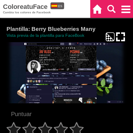
ColoreatuFace
ES
Inicio
Buscar
Categorías
Cambia los colores de Facebook
EN
Plantilla: Berry Blueberries Many
Vista previa de la plantilla para FaceBook
Puntuar