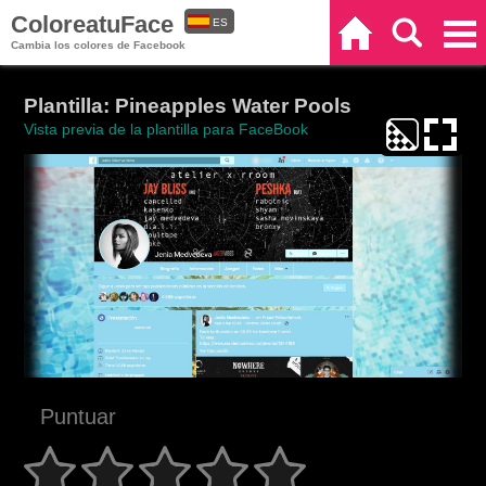
ColoreatuFace
ES
Inicio
Buscar
Categorías
Cambia los colores de Facebook
EN
Plantilla: Pineapples Water Pools
Vista previa de la plantilla para FaceBook
Puntuar