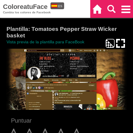
ColoreatuFace
ES
Inicio
Buscar
Categorías
Cambia los colores de Facebook
EN
Plantilla: Tomatoes Pepper Straw Wicker
basket
Vista previa de la plantilla para FaceBook
Puntuar