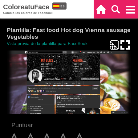
ColoreatuFace
ES
Inicio
Buscar
Categorías
Cambia los colores de Facebook
EN
Plantilla: Fast food Hot dog Vienna sausage
Vegetables
Vista previa de la plantilla para FaceBook
Puntuar