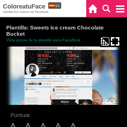
ColoreatuFace
ES
Inicio
Buscar
Categorías
Cambia los colores de Facebook
EN
Plantilla: Sweets Ice cream Chocolate
Bucket
Vista previa de la plantilla para FaceBook
Puntuar