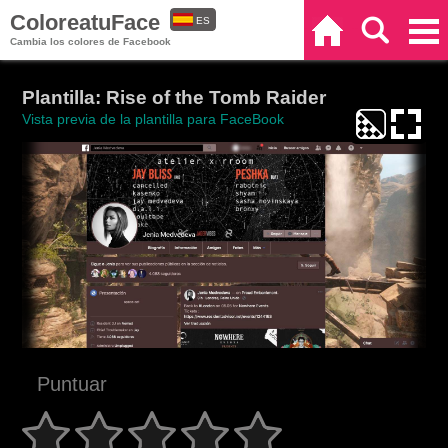
ColoreatuFace
ES
Inicio
Buscar
Categorías
Cambia los colores de Facebook
EN
Plantilla: Rise of the Tomb Raider
Vista previa de la plantilla para FaceBook
Puntuar