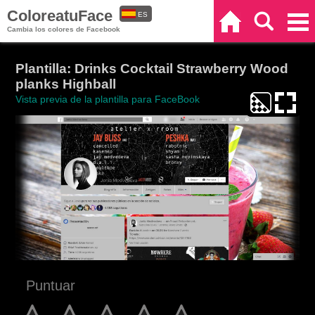
ColoreatuFace
ES
Inicio
Buscar
Categorías
Cambia los colores de Facebook
EN
Plantilla: Drinks Cocktail Strawberry Wood
planks Highball
Vista previa de la plantilla para FaceBook
Puntuar