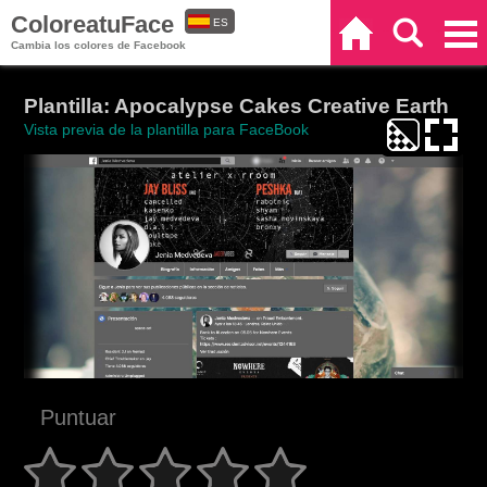
ColoreatuFace
ES
Inicio
Buscar
Categorías
Cambia los colores de Facebook
EN
Plantilla: Apocalypse Cakes Creative Earth
Vista previa de la plantilla para FaceBook
Puntuar