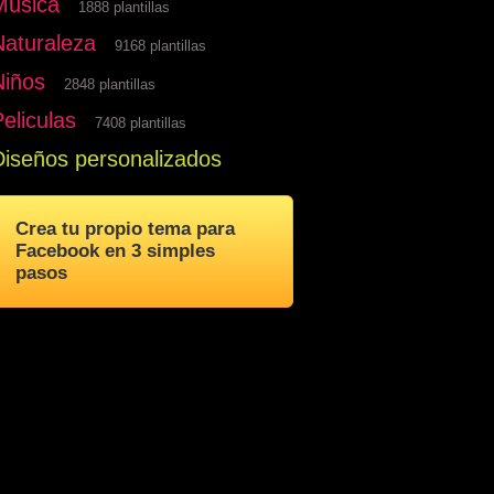
Musica
1888 plantillas
Naturaleza
9168 plantillas
Niños
2848 plantillas
eliculas
7408 plantillas
Diseños personalizados
Crea tu propio tema para
Facebook en 3 simples
pasos