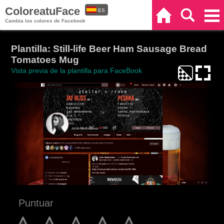
ColoreatuFace
ES
Inicio
Buscar
Categorías
Cambia los colores de Facebook
EN
Plantilla: Still-life Beer Ham Sausage Bread
Tomatoes Mug
Vista previa de la plantilla para FaceBook
Puntuar