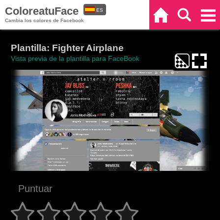
ColoreatuFace
ES
Inicio
Buscar
Categorías
Cambia los colores de Facebook
EN
Plantilla: Fighter Airplane
Vista previa de la plantilla para FaceBook
Puntuar