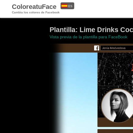
ColoreatuFace
ES
Cambia los colores de Facebook
EN
Plantilla: Lime Drinks Coc
Vista previa de la plantilla para FaceBook