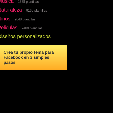
Musica
1888 plantillas
Naturaleza
9168 plantillas
Niños
2848 plantillas
eliculas
7408 plantillas
Diseños personalizados
Crea tu propio tema para
Facebook en 3 simples
pasos