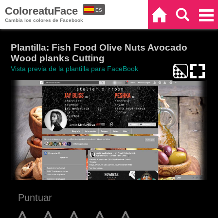
ColoreatuFace
ES
Inicio
Buscar
Categorías
Cambia los colores de Facebook
EN
Plantilla: Fish Food Olive Nuts Avocado
Wood planks Cutting
Vista previa de la plantilla para FaceBook
Puntuar