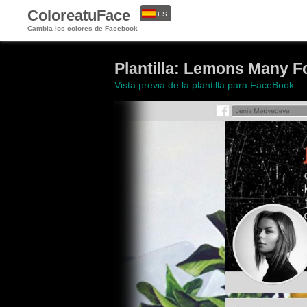
ColoreatuFace
ES
Cambia los colores de Facebook
EN
Plantilla: Lemons Many F
Vista previa de la plantilla para FaceBook