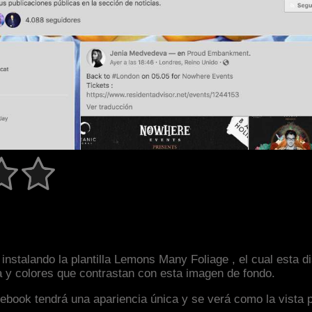
instalando la plantilla Lemons Many Foliage , el cual esta 
a y colores que contrastan con esta imagen de fondo.
facebook tendrá una apariencia única y se verá como la vista 