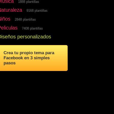
Musica
1888 plantillas
Naturaleza
9168 plantillas
Niños
2848 plantillas
eliculas
7408 plantillas
Diseños personalizados
Crea tu propio tema para
Facebook en 3 simples
pasos