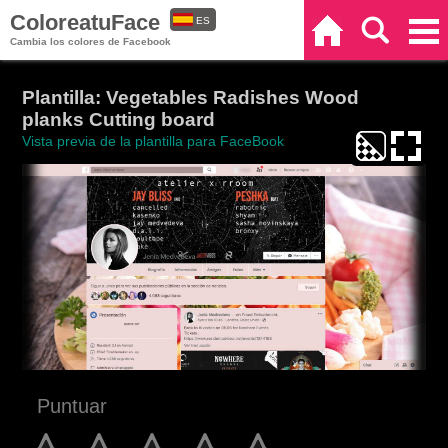
ColoreatuFace
ES
Inicio
Buscar
Categorías
Cambia los colores de Facebook
EN
Plantilla: Vegetables Radishes Wood
planks Cutting board
Vista previa de la plantilla para FaceBook
Puntuar