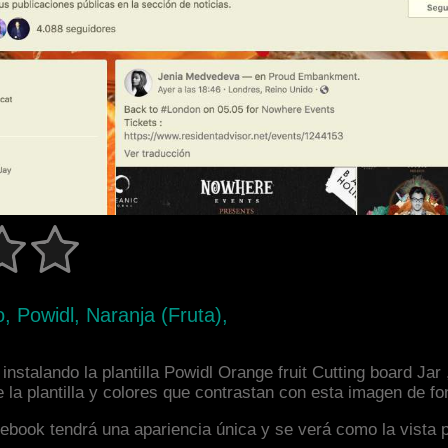
o, Powidl, Naranja (Fruta),
nstalando la plantilla Powidl Orange fruit Cutting board Jar 
la plantilla y colores que contrastan con esta imagen de fo
facebook tendrá una apariencia única y se verá como la vista 