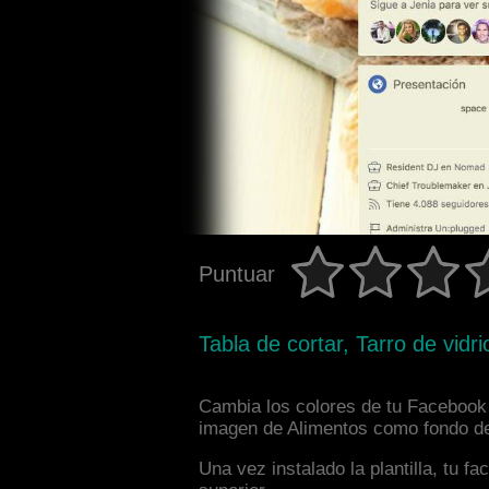
Puntuar
Tabla de cortar, Tarro de vidri
Cambia los colores de tu Facebook i
imagen de Alimentos como fondo de 
Una vez instalado la plantilla, tu 