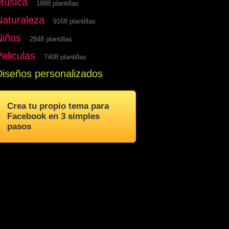
Musica
1888 plantillas
Naturaleza
9168 plantillas
Niños
2848 plantillas
eliculas
7408 plantillas
Diseños personalizados
Crea tu propio tema para
Facebook en 3 simples
pasos