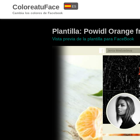
ColoreatuFace
ES
Cambia los colores de Facebook
EN
Plantilla: Powidl Orange f
Vista previa de la plantilla para FaceBook