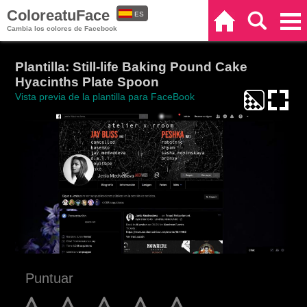
ColoreatuFace
ES
Inicio
Buscar
Categorías
Cambia los colores de Facebook
EN
Plantilla: Still-life Baking Pound Cake
Hyacinths Plate Spoon
Vista previa de la plantilla para FaceBook
Puntuar