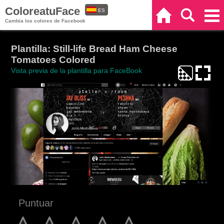
ColoreatuFace
ES
Inicio
Buscar
Categorías
Cambia los colores de Facebook
EN
Plantilla: Still-life Bread Ham Cheese
Tomatoes Colored
Vista previa de la plantilla para FaceBook
Puntuar