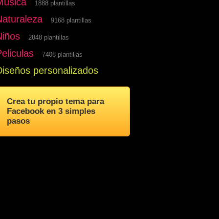
Musica
1888 plantillas
Naturaleza
9168 plantillas
Niños
2848 plantillas
eliculas
7408 plantillas
Diseños personalizados
Crea tu propio tema para
Facebook en 3 simples
pasos