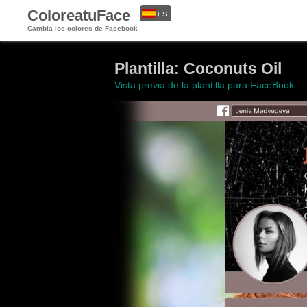
ColoreatuFace
ES
Cambia los colores de Facebook
EN
Plantilla: Coconuts Oil
Vista previa de la plantilla para FaceBook