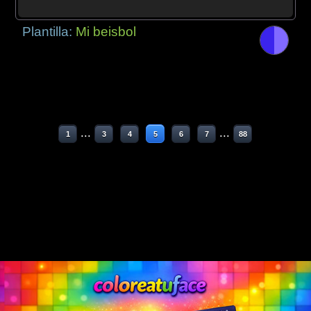
Plantilla:
Mi beisbol
...
...
1
3
4
5
6
7
88