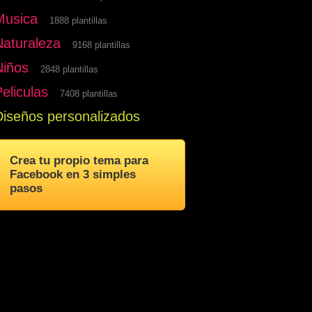
Musica
1888 plantillas
Naturaleza
9168 plantillas
Niños
2848 plantillas
eliculas
7408 plantillas
Diseños personalizados
Crea tu propio tema para
Facebook en 3 simples
pasos