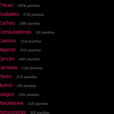
Chicas
15936 plantillas
Ciudades
3728 plantillas
Coches
1888 plantillas
Computadoras
240 plantillas
Cosmos
2144 plantillas
Deporte
2032 plantillas
jercito
4464 plantillas
Fantasia
2128 plantillas
Flores
2576 plantillas
Humor
656 plantillas
Juegos
2384 plantillas
Miscelanea
1520 plantillas
Motocicletas
928 plantillas