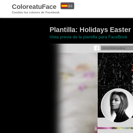
ColoreatuFace
ES
Cambia los colores de Facebook
EN
Plantilla: Holidays Easte
Vista previa de la plantilla para FaceBook