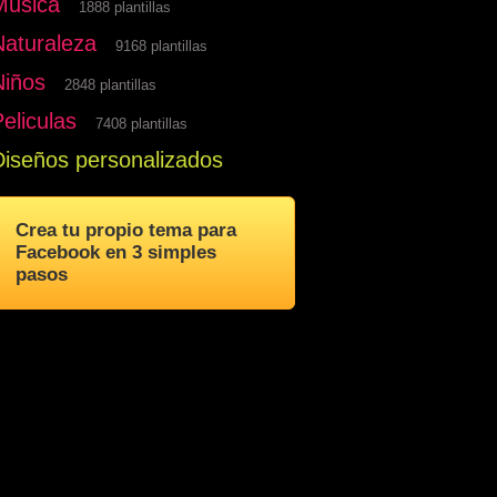
Musica
1888 plantillas
Naturaleza
9168 plantillas
Niños
2848 plantillas
eliculas
7408 plantillas
Diseños personalizados
Crea tu propio tema para
Facebook en 3 simples
pasos