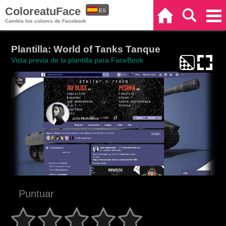
ColoreatuFace
ES
Inicio
Buscar
Categorías
Cambia los colores de Facebook
EN
Plantilla: World of Tanks Tanque
Vista previa de la plantilla para FaceBook
Puntuar