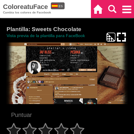
ColoreatuFace
ES
Inicio
Buscar
Categorías
Cambia los colores de Facebook
EN
Plantilla: Sweets Chocolate
Vista previa de la plantilla para FaceBook
Puntuar