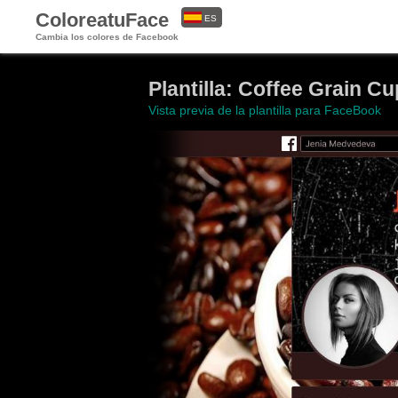
ColoreatuFace
ES
Cambia los colores de Facebook
EN
Plantilla: Coffee Grain Cu
Vista previa de la plantilla para FaceBook