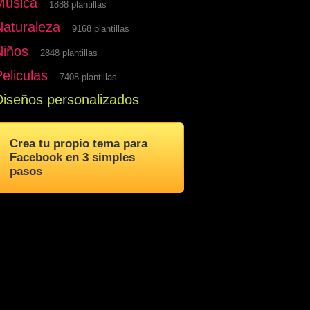
Musica
1888 plantillas
Naturaleza
9168 plantillas
Niños
2848 plantillas
eliculas
7408 plantillas
Diseños personalizados
Crea tu propio tema para
Facebook en 3 simples
pasos