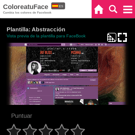
ColoreatuFace
ES
Inicio
Buscar
Categorías
Cambia los colores de Facebook
EN
Plantilla: Abstracción
Vista previa de la plantilla para FaceBook
Puntuar