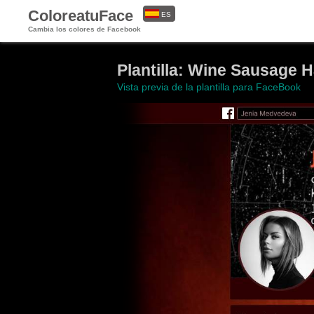
ColoreatuFace
ES
Cambia los colores de Facebook
EN
Plantilla: Wine Sausage 
Vista previa de la plantilla para FaceBook