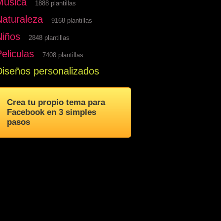
Musica
1888 plantillas
Naturaleza
9168 plantillas
Niños
2848 plantillas
eliculas
7408 plantillas
Diseños personalizados
Crea tu propio tema para
Facebook en 3 simples
pasos