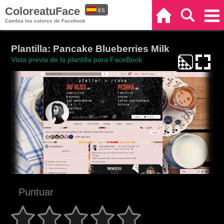
ColoreatuFace
ES
Inicio
Buscar
Categorías
Cambia los colores de Facebook
EN
Plantilla: Pancake Blueberries Milk
Vista previa de la plantilla para FaceBook
Puntuar