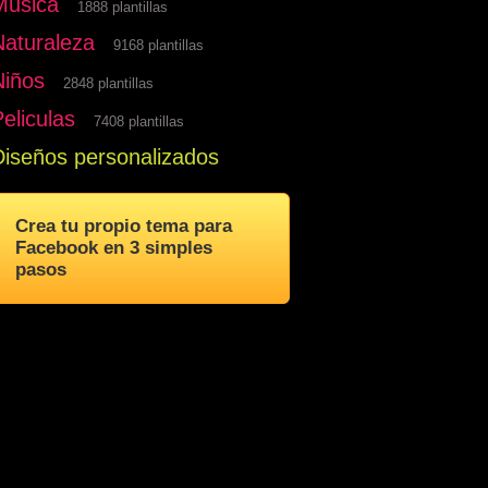
Musica
1888 plantillas
Naturaleza
9168 plantillas
Niños
2848 plantillas
eliculas
7408 plantillas
Diseños personalizados
Crea tu propio tema para
Facebook en 3 simples
pasos