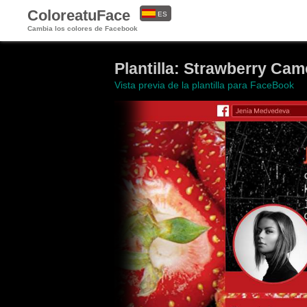
ColoreatuFace
ES
Cambia los colores de Facebook
EN
Plantilla: Strawberry Ca
Vista previa de la plantilla para FaceBook