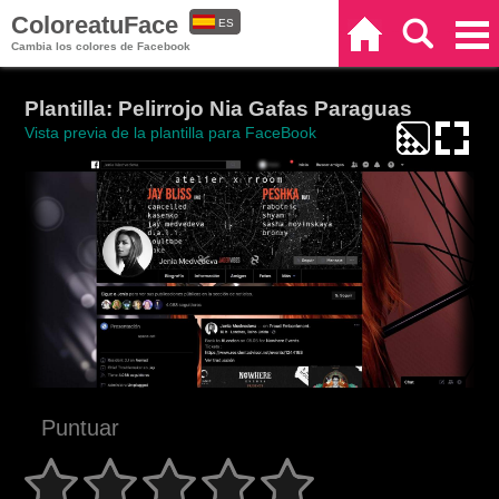
ColoreatuFace
ES
Inicio
Buscar
Categorías
Cambia los colores de Facebook
EN
Plantilla: Pelirrojo Nia Gafas Paraguas
Vista previa de la plantilla para FaceBook
Puntuar