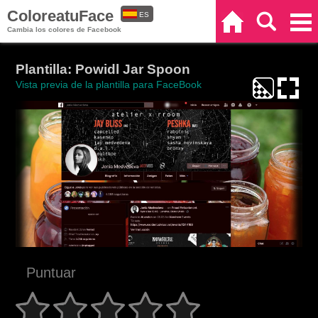
ColoreatuFace
ES
Inicio
Buscar
Categorías
Cambia los colores de Facebook
EN
Plantilla: Powidl Jar Spoon
Vista previa de la plantilla para FaceBook
Puntuar