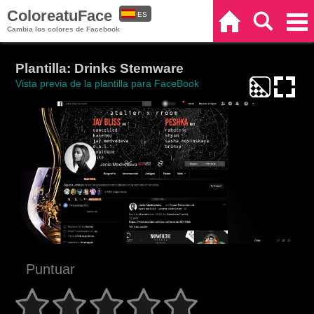
ColoreatuFace
ES
Inicio
Buscar
Categorías
Cambia los colores de Facebook
EN
Plantilla: Drinks Stemware
Vista previa de la plantilla para FaceBook
Puntuar