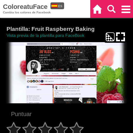
ColoreatuFace
ES
Inicio
Buscar
Categorías
Cambia los colores de Facebook
EN
Plantilla: Fruit Raspberry Baking
Vista previa de la plantilla para FaceBook
Puntuar