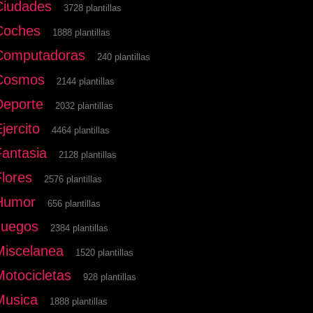
Ciudades
3728 plantillas
Coches
1888 plantillas
Computadoras
240 plantillas
Cosmos
2144 plantillas
Deporte
2032 plantillas
jercito
4464 plantillas
Fantasia
2128 plantillas
Flores
2576 plantillas
Humor
656 plantillas
Juegos
2384 plantillas
Miscelanea
1520 plantillas
Motocicletas
928 plantillas
Musica
1888 plantillas