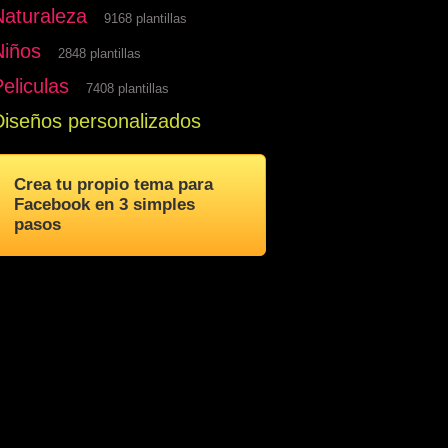
Naturaleza
9168 plantillas
Niños
2848 plantillas
eliculas
7408 plantillas
Diseños personalizados
Crea tu propio tema para
Facebook en 3 simples
pasos