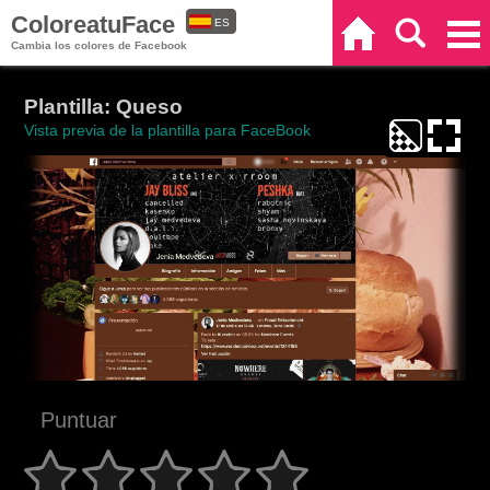
ColoreatuFace
ES
Inicio
Buscar
Categorías
Cambia los colores de Facebook
EN
Plantilla: Queso
Vista previa de la plantilla para FaceBook
Puntuar