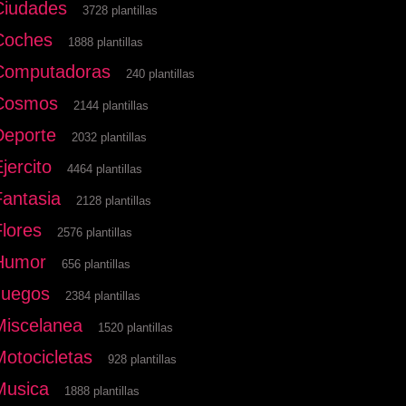
Ciudades
3728 plantillas
Coches
1888 plantillas
Computadoras
240 plantillas
Cosmos
2144 plantillas
Deporte
2032 plantillas
jercito
4464 plantillas
Fantasia
2128 plantillas
Flores
2576 plantillas
Humor
656 plantillas
Juegos
2384 plantillas
Miscelanea
1520 plantillas
Motocicletas
928 plantillas
Musica
1888 plantillas