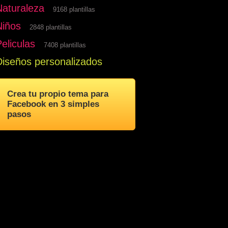
Naturaleza
9168 plantillas
Niños
2848 plantillas
eliculas
7408 plantillas
Diseños personalizados
Crea tu propio tema para
Facebook en 3 simples
pasos