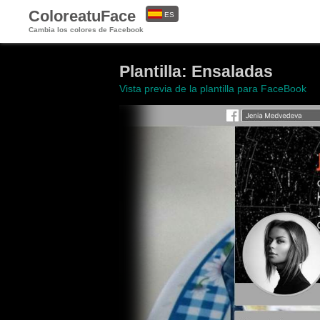
ColoreatuFace
ES
Cambia los colores de Facebook
EN
Plantilla: Ensaladas
Vista previa de la plantilla para FaceBook