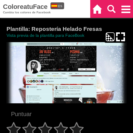
ColoreatuFace
ES
Inicio
Buscar
Categorías
Cambia los colores de Facebook
EN
Plantilla: Repostería Helado Fresas
Vista previa de la plantilla para FaceBook
Puntuar