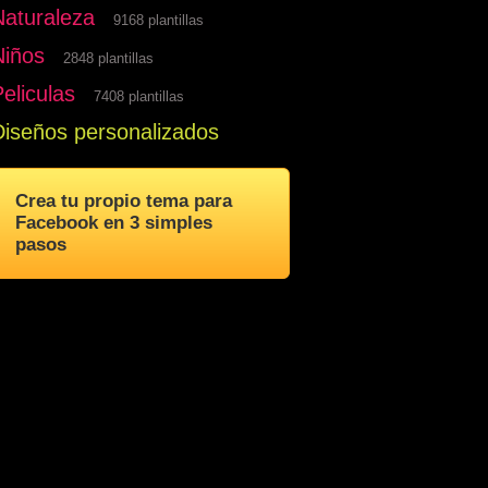
Naturaleza
9168 plantillas
Niños
2848 plantillas
eliculas
7408 plantillas
Diseños personalizados
Crea tu propio tema para
Facebook en 3 simples
pasos