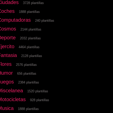
Ciudades
3728 plantillas
Coches
1888 plantillas
Computadoras
240 plantillas
Cosmos
2144 plantillas
Deporte
2032 plantillas
jercito
4464 plantillas
Fantasia
2128 plantillas
Flores
2576 plantillas
Humor
656 plantillas
Juegos
2384 plantillas
Miscelanea
1520 plantillas
Motocicletas
928 plantillas
Musica
1888 plantillas