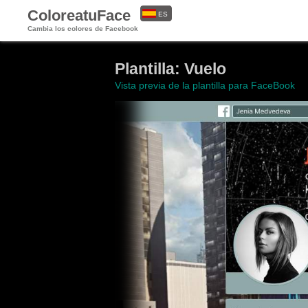
ColoreatuFace
ES
Cambia los colores de Facebook
EN
Plantilla: Vuelo
Vista previa de la plantilla para FaceBook