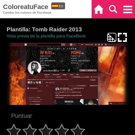
ColoreatuFace
ES
Inicio
Buscar
Categorías
Cambia los colores de Facebook
EN
Plantilla: Tomb Raider 2013
Vista previa de la plantilla para FaceBook
Puntuar