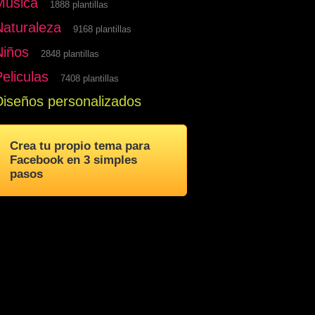
Musica
1888 plantillas
Naturaleza
9168 plantillas
Niños
2848 plantillas
eliculas
7408 plantillas
Diseños personalizados
Crea tu propio tema para
Facebook en 3 simples
pasos