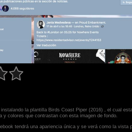
nstalando la plantilla Birds Coast Piper (2016) , el cual e
la y colores que contrastan con esta imagen de fondo.
facebook tendrá una apariencia única y se verá como la vista 