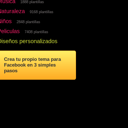
Musica
1888 plantillas
Naturaleza
9168 plantillas
Niños
2848 plantillas
eliculas
7408 plantillas
Diseños personalizados
Crea tu propio tema para
Facebook en 3 simples
pasos