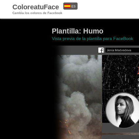
ColoreatuFace
ES
Cambia los colores de Facebook
EN
Plantilla: Humo
Vista previa de la plantilla para FaceBook