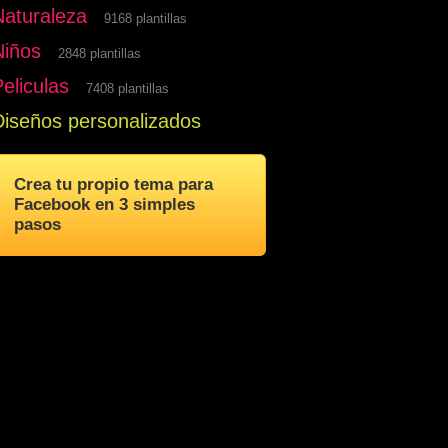
Naturaleza
9168 plantillas
Niños
2848 plantillas
eliculas
7408 plantillas
Diseños personalizados
Crea tu propio tema para
Facebook en 3 simples
pasos