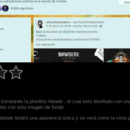
instalando la plantilla Helado , el cual esta diseñado con 
astan con esta imagen de fondo.
facebook tendrá una apariencia única y se verá como la vista 