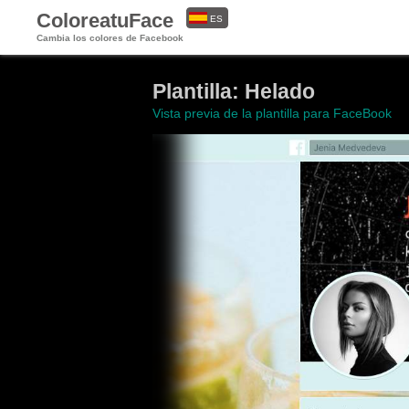
ColoreatuFace
ES
Cambia los colores de Facebook
EN
Plantilla: Helado
Vista previa de la plantilla para FaceBook