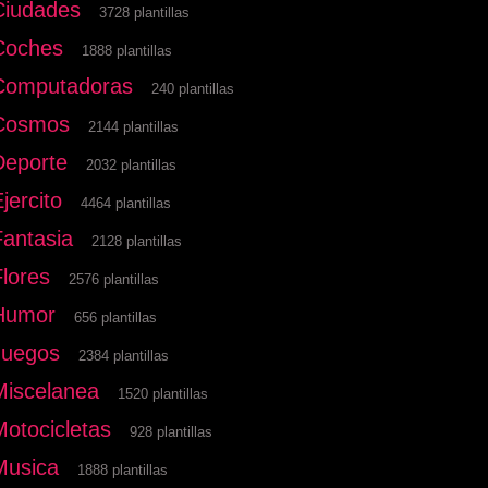
Ciudades
3728 plantillas
Coches
1888 plantillas
Computadoras
240 plantillas
Cosmos
2144 plantillas
Deporte
2032 plantillas
jercito
4464 plantillas
Fantasia
2128 plantillas
Flores
2576 plantillas
Humor
656 plantillas
Juegos
2384 plantillas
Miscelanea
1520 plantillas
Motocicletas
928 plantillas
Musica
1888 plantillas