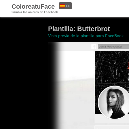
ColoreatuFace
ES
Cambia los colores de Facebook
EN
Plantilla: Butterbrot
Vista previa de la plantilla para FaceBook