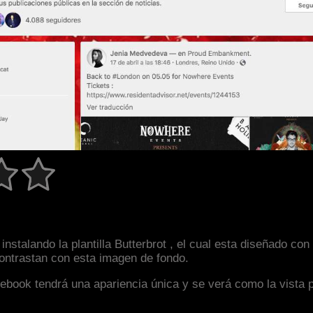
nstalando la plantilla Butterbrot , el cual esta diseñado c
 contrastan con esta imagen de fondo.
facebook tendrá una apariencia única y se verá como la vista 