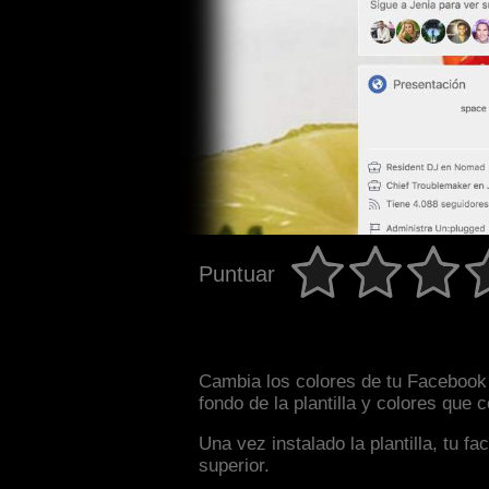
Puntuar
Cambia los colores de tu Facebook i
fondo de la plantilla y colores que
Una vez instalado la plantilla, tu 
superior.