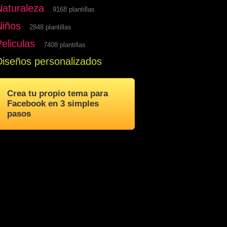
Naturaleza
9168 plantillas
Niños
2848 plantillas
eliculas
7408 plantillas
Diseños personalizados
Crea tu propio tema para
Facebook en 3 simples
pasos