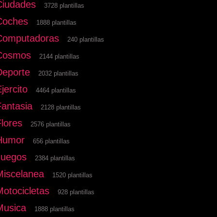
Ciudades
3728 plantillas
Coches
1888 plantillas
Computadoras
240 plantillas
Cosmos
2144 plantillas
Deporte
2032 plantillas
jercito
4464 plantillas
Fantasia
2128 plantillas
Flores
2576 plantillas
Humor
656 plantillas
Juegos
2384 plantillas
Miscelanea
1520 plantillas
Motocicletas
928 plantillas
Musica
1888 plantillas