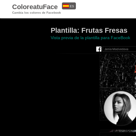
ColoreatuFace
ES
Cambia los colores de Facebook
EN
Plantilla: Frutas Fresas
Vista previa de la plantilla para FaceBook