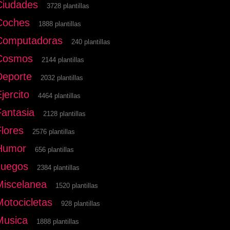
Ciudades
3728 plantillas
Coches
1888 plantillas
Computadoras
240 plantillas
Cosmos
2144 plantillas
Deporte
2032 plantillas
jercito
4464 plantillas
Fantasia
2128 plantillas
Flores
2576 plantillas
Humor
656 plantillas
Juegos
2384 plantillas
Miscelanea
1520 plantillas
Motocicletas
928 plantillas
Musica
1888 plantillas