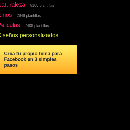
Naturaleza
9168 plantillas
Niños
2848 plantillas
eliculas
7408 plantillas
Diseños personalizados
Crea tu propio tema para
Facebook en 3 simples
pasos