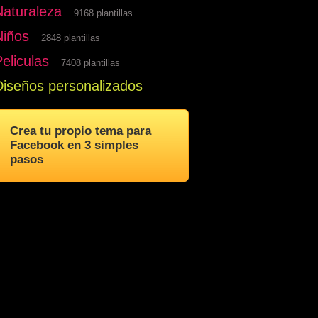
Naturaleza
9168 plantillas
Niños
2848 plantillas
eliculas
7408 plantillas
Diseños personalizados
Crea tu propio tema para
Facebook en 3 simples
pasos