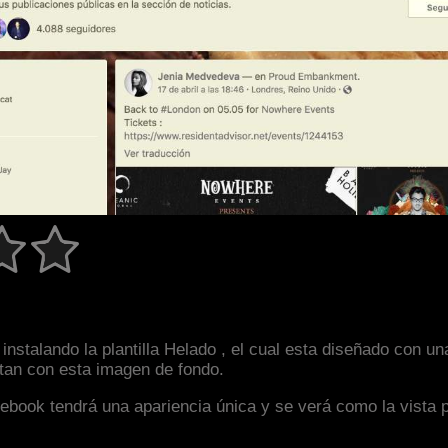
instalando la plantilla Helado , el cual esta diseñado con 
astan con esta imagen de fondo.
facebook tendrá una apariencia única y se verá como la vista 