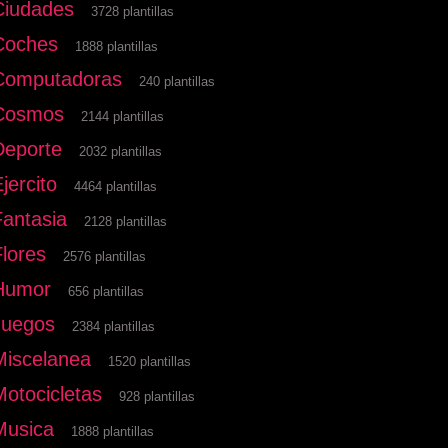
Ciudades
3728 plantillas
Coches
1888 plantillas
Computadoras
240 plantillas
Cosmos
2144 plantillas
Deporte
2032 plantillas
jercito
4464 plantillas
Fantasia
2128 plantillas
Flores
2576 plantillas
Humor
656 plantillas
Juegos
2384 plantillas
Miscelanea
1520 plantillas
Motocicletas
928 plantillas
Musica
1888 plantillas