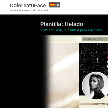
ColoreatuFace
ES
Cambia los colores de Facebook
EN
Plantilla: Helado
Vista previa de la plantilla para FaceBook