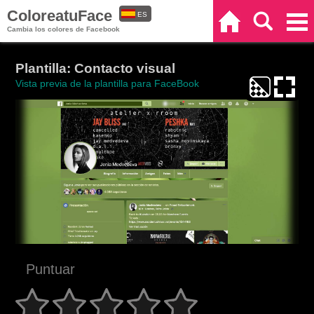
ColoreatuFace
ES
Inicio
Buscar
Categorías
Cambia los colores de Facebook
EN
Plantilla: Contacto visual
Vista previa de la plantilla para FaceBook
Puntuar