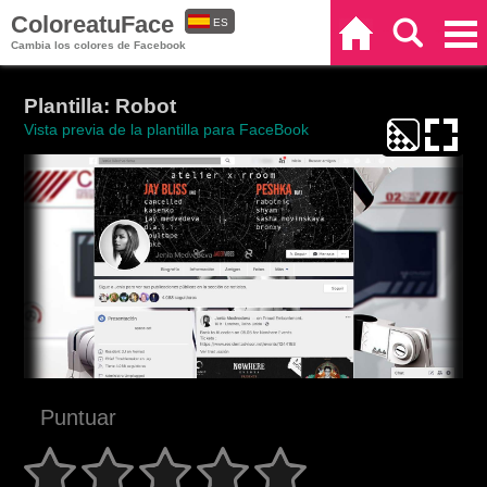
ColoreatuFace
ES
Inicio
Buscar
Categorías
Cambia los colores de Facebook
EN
Plantilla: Robot
Vista previa de la plantilla para FaceBook
Puntuar