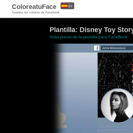
ColoreatuFace
ES
Cambia los colores de Facebook
EN
Plantilla: Disney Toy Stor
Vista previa de la plantilla para FaceBook