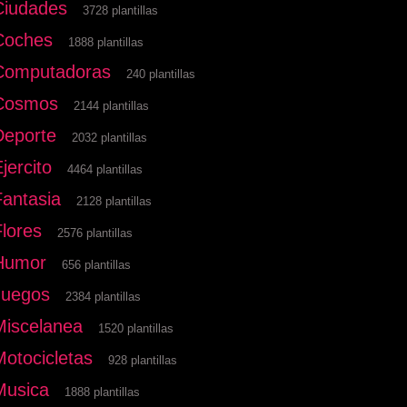
Ciudades
3728 plantillas
Coches
1888 plantillas
Computadoras
240 plantillas
Cosmos
2144 plantillas
Deporte
2032 plantillas
jercito
4464 plantillas
Fantasia
2128 plantillas
Flores
2576 plantillas
Humor
656 plantillas
Juegos
2384 plantillas
Miscelanea
1520 plantillas
Motocicletas
928 plantillas
Musica
1888 plantillas