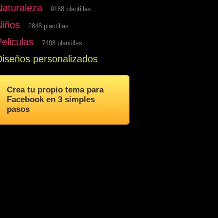
Naturaleza
9168 plantillas
Niños
2848 plantillas
eliculas
7408 plantillas
Diseños personalizados
Crea tu propio tema para
Facebook en 3 simples
pasos