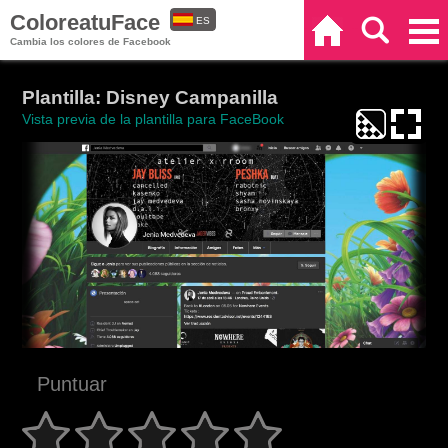
ColoreatuFace
ES
Inicio
Buscar
Categorías
Cambia los colores de Facebook
EN
Plantilla: Disney Campanilla
Vista previa de la plantilla para FaceBook
Puntuar